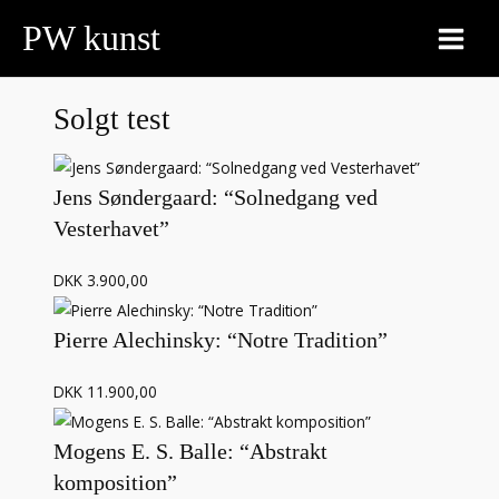
Gå
PW kunst
til
MAIN
indholdet
MEN
Solgt test
Jens Søndergaard: “Solnedgang ved
Vesterhavet”
DKK 3.900,00
Pierre Alechinsky: “Notre Tradition”
DKK 11.900,00
Mogens E. S. Balle: “Abstrakt
komposition”