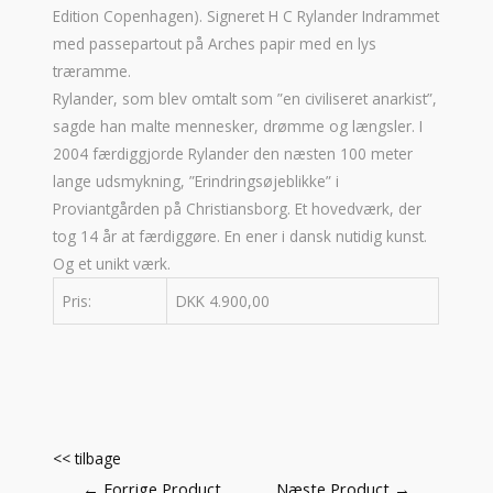
Edition Copenhagen). Signeret H C Rylander Indrammet
med passepartout på Arches papir med en lys
træramme.
Rylander, som blev omtalt som ”en civiliseret anarkist”,
sagde han malte mennesker, drømme og længsler. I
2004 færdiggjorde Rylander den næsten 100 meter
lange udsmykning, ”Erindringsøjeblikke” i
Proviantgården på Christiansborg. Et hovedværk, der
tog 14 år at færdiggøre. En ener i dansk nutidig kunst.
Og et unikt værk.
Pris:
DKK 4.900,00
<< tilbage
Indlægsnavigation
←
Forrige Product
Næste Product
→