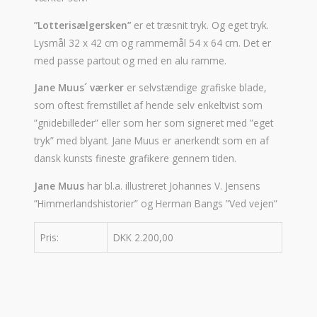
”Lotterisælgersken”
er et træsnit tryk. Og eget tryk.
Lysmål 32 x 42 cm og rammemål 54 x 64 cm. Det er
med passe partout og med en alu ramme.
Jane Muus´ værker
er selvstændige grafiske blade,
som oftest fremstillet af hende selv enkeltvist som
”gnidebilleder” eller som her som signeret med ”eget
tryk” med blyant. Jane Muus er anerkendt som en af
dansk kunsts fineste grafikere gennem tiden.
Jane Muus
har bl.a. illustreret Johannes V. Jensens
”Himmerlandshistorier” og Herman Bangs ”Ved vejen”
Pris:
DKK 2.200,00