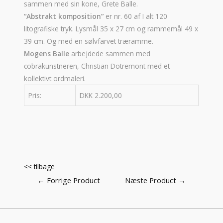
sammen med sin kone, Grete Balle.
“Abstrakt komposition”
er nr. 60 af I alt 120
litografiske tryk. Lysmål 35 x 27 cm og rammemål 49 x
39 cm. Og med en sølvfarvet træramme.
Mogens Balle
arbejdede sammen med
cobrakunstneren, Christian Dotremont med et
kollektivt ordmaleri.
Pris:
DKK 2.200,00
<< tilbage
Indlægsnavigation
←
Forrige Product
Næste Product
→