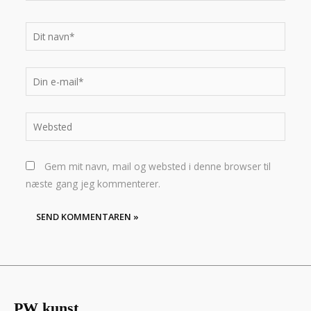
Dit
navn*
Din
e-
mail*
Websted
Gem mit navn, mail og websted i denne browser til
næste gang jeg kommenterer.
PW kunst