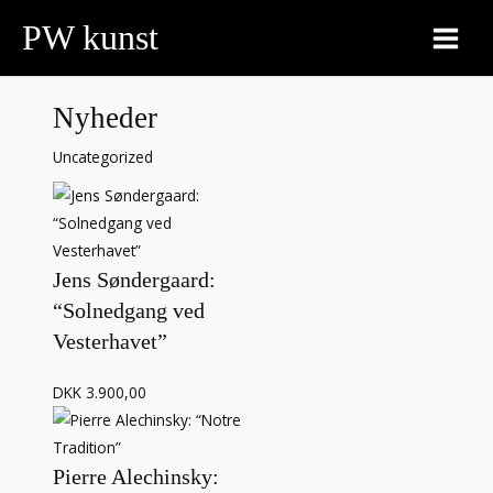
Gå
PW kunst
til
MAIN
indholdet
MEN
Nyheder
Uncategorized
Jens Søndergaard:
“Solnedgang ved
Vesterhavet”
DKK 3.900,00
Pierre Alechinsky: