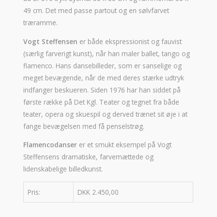
49 cm. Det med passe partout og en sølvfarvet
træramme.
Vogt Steffensen
er både ekspressionist og fauvist
(særlig farverigt kunst), når han maler ballet, tango og
flamenco. Hans dansebilleder, som er sanselige og
meget bevægende, når de med deres stærke udtryk
indfanger beskueren. Siden 1976 har han siddet på
første række på Det Kgl. Teater og tegnet fra både
teater, opera og skuespil og derved trænet sit øje i at
fange bevægelsen med få penselstrøg.
Flamencodanser
er et smukt eksempel på Vogt
Steffensens dramatiske, farvemættede og
lidenskabelige billedkunst.
Pris:
DKK 2.450,00