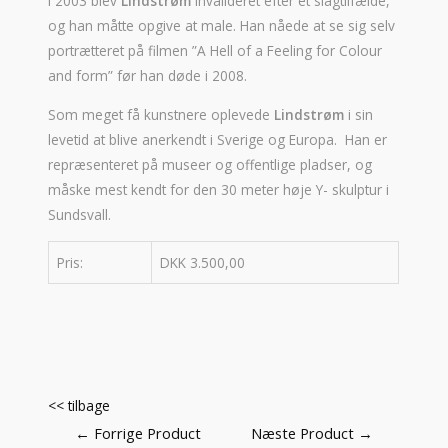
I 2003 blev
Lindstrøm
invalideret efter et slagtilfælde,
og han måtte opgive at male. Han nåede at se sig selv
portrætteret på filmen ”A Hell of a Feeling for Colour
and form” før han døde i 2008.
Som meget få kunstnere oplevede
Lindstrøm
i sin
levetid at blive anerkendt i Sverige og Europa. Han er
repræsenteret på museer og offentlige pladser, og
måske mest kendt for den 30 meter høje Y- skulptur i
Sundsvall.
Pris:
DKK 3.500,00
<< tilbage
Indlægsnavigation
←
Forrige Product
Næste Product
→