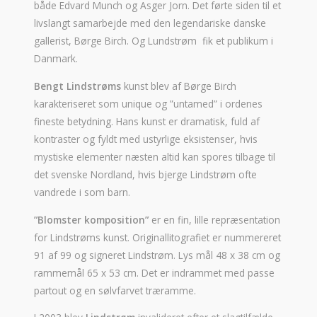
både Edvard Munch og Asger Jorn. Det førte siden til et
livslangt samarbejde med den legendariske danske
gallerist, Børge Birch. Og Lundstrøm fik et publikum i
Danmark.
Bengt Lindstrøms
kunst blev af Børge Birch
karakteriseret som unique og ”untamed” i ordenes
fineste betydning. Hans kunst er dramatisk, fuld af
kontraster og fyldt med ustyrlige eksistenser, hvis
mystiske elementer næsten altid kan spores tilbage til
det svenske Nordland, hvis bjerge Lindstrøm ofte
vandrede i som barn.
”Blomster komposition”
er en fin, lille repræsentation
for Lindstrøms kunst. Originallitografiet er nummereret
91 af 99 og signeret Lindstrøm. Lys mål 48 x 38 cm og
rammemål 65 x 53 cm. Det er indrammet med passe
partout og en sølvfarvet træramme.